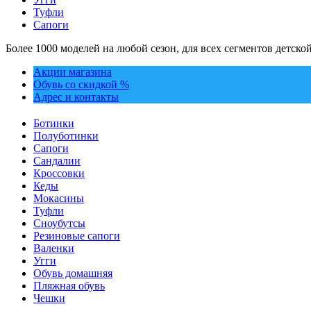
Туфли
Сапоги
Более 1000 моделей на любой сезон, для всех сегментов детско
Акции магазина
Обувь со скидкой %
Адрес и контакты
Ботинки
Полуботинки
Сапоги
Сандалии
Кроссовки
Кеды
Мокасины
Туфли
Сноубутсы
Резиновые сапоги
Валенки
Угги
Обувь домашняя
Пляжная обувь
Чешки