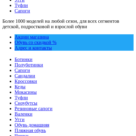
Туфли
Сапоги
Более 1000 моделей на любой сезон, для всех сегментов
детской, подростковой и взрослой обуви
Акции магазина
Обувь со скидкой %
Адрес и контакты
Ботинки
Полуботинки
Сапоги
Сандалии
Кроссовки
Кеды
Мокасины
Туфли
Сноубутсы
Резиновые сапоги
Валенки
Угги
Обувь домашняя
Пляжная обувь
Чешки